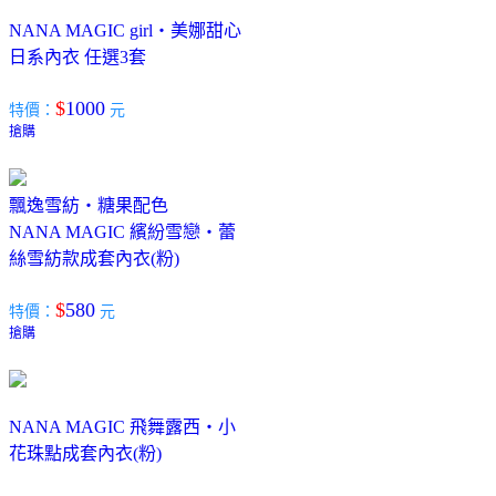
NANA MAGIC girl‧美娜甜心
日系內衣 任選3套
$
1000
特價：
元
搶購
飄逸雪紡‧糖果配色
NANA MAGIC 繽紛雪戀‧蕾
絲雪紡款成套內衣(粉)
$
580
特價：
元
搶購
NANA MAGIC 飛舞露西‧小
花珠點成套內衣(粉)