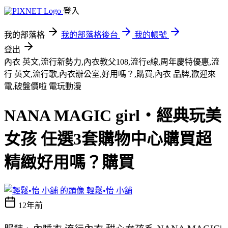
登入
我的部落格
我的部落格後台
我的帳號
登出
內衣 英文,流行新勢力,內衣教父108,流行e線,周年慶特優惠,流
行 英文,流行歌,內衣辦公室,好用嗎？,購買,內衣 品牌,歡迎來
電,破盤價啦
電玩動漫
NANA MAGIC girl‧經典玩美
女孩 任選3套購物中心購買超
精緻好用嗎？購買
輕鬆•怡 小舖
12年前