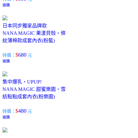
搶購
日本同步獨家品牌款
NANA MAGIC 果漾貝殼‧條
紋薄棉款成套內衣(粉藍)
$
680
特價：
元
搶購
集中爆乳‧UPUP!
NANA MAGIC 甜蜜樂園‧雪
紡點點成套內衣(粉樂園)
$
480
特價：
元
搶購