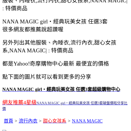
服裝、內睡衣,流行內衣,甜心女孩系,NANA MAGIC|
: 特價商品
NANA MAGIC girl‧經典玩美女孩 任選3套
很多網友都推薦說超讚喔
另外列出其他服裝、內睡衣,流行內衣,甜心女孩
系,NANA MAGIC| : 特價商品
都是Yahoo!奇摩購物中心最新 最便宜的價格
點下面的圖片就可以看到更多的分享
NANA MAGIC girl‧經典玩美女孩 任選3套超級購物中心
網友推薦4星級
NANA MAGIC girl‧經典玩美女孩 任選3套破盤價啦分享比
價
首頁
>
流行內衣
>
甜心女孩系
>
NANA MAGIC