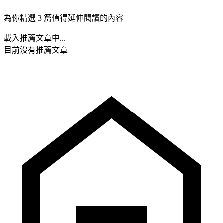
為你精選 3 篇值得延伸閱讀的內容
載入推薦文章中...
目前沒有推薦文章