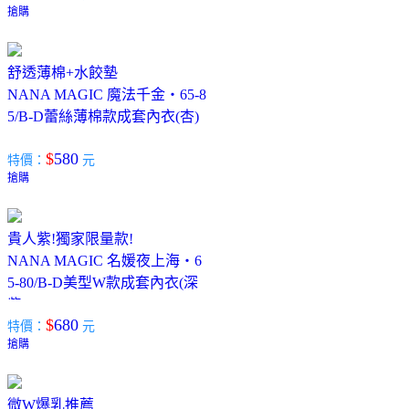
搶購
舒透薄棉+水餃墊
NANA MAGIC 魔法千金‧65-8
5/B-D蕾絲薄棉款成套內衣(杏)
$
580
特價：
元
搶購
貴人紫!獨家限量款!
NANA MAGIC 名媛夜上海‧6
5-80/B-D美型W款成套內衣(深
紫)
$
680
特價：
元
搶購
微W爆乳推薦