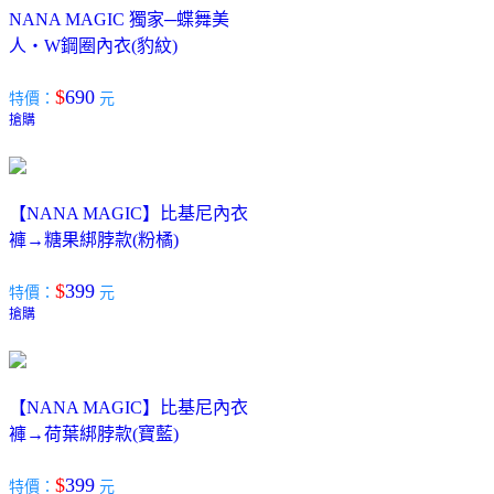
NANA MAGIC 獨家─蝶舞美
人‧W鋼圈內衣(豹紋)
$
690
特價：
元
搶購
【NANA MAGIC】比基尼內衣
褲→糖果綁脖款(粉橘)
$
399
特價：
元
搶購
【NANA MAGIC】比基尼內衣
褲→荷葉綁脖款(寶藍)
$
399
特價：
元