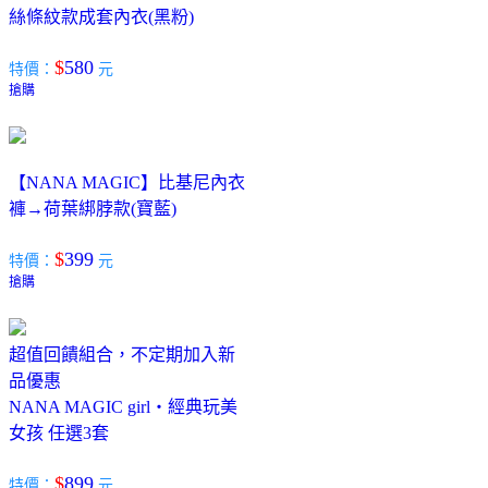
絲條紋款成套內衣(黑粉)
$
580
特價：
元
搶購
【NANA MAGIC】比基尼內衣
褲→荷葉綁脖款(寶藍)
$
399
特價：
元
搶購
超值回饋組合，不定期加入新
品優惠
NANA MAGIC girl‧經典玩美
女孩 任選3套
$
899
特價：
元