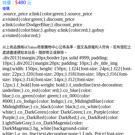
$
480
特價：
元
搶購
.source_price a:link{color:green;}.source_price
a:visited{color:green;}.discount_price
a:link{color:DodgerBlue;}.discount_price
a:visited{color:blue;}.gobuy a:link{color:red;}.gobuy
a:visited{color:red;}
以上商品價格以Yahoo奇摩購物中心公佈為準，圖文為原權利人所有，若有侵犯之
處請盡速通知本站長，隨即修正或移除。
.div2013{margin:20px;border:1px solid #999; padding:
10px;}.div2012{margin:20px; padding: 10px;}.dv_title_img
img{width: 150px; height: 150px; }.f24{font-size: 24px;}.f22{font-
size: 22px;}.f20{font-size: 20px;}.f18{font-size: 18px;}.f16{font-
size: 16px;}.f14{font-size: 14px;}.f12{font-size:
12px;}.f_bold{font-weight: bold;}.f_underline{text-decoration:
underline;}.co_red{color: red;}.co_blue{color:
blue;}.co_green{color: green;}.co_000{color:
#000;}.co_Indigo{color: Indigo;}.co_MidnightBlue{color:
MidnightBlue;}.co_black{color: black;}.co_white{color:
white;}.co_DarkGreen{color: DarkGreen;}.co_Purple{color:
Purple;}.co_DarkRed{color: DarkRed;}.co_DarkRed{color:
LightSlateGray;}.co_DarkMagenta{color:
DarkMagenta;}.bg_white{background-color:
white;}.a_no_line{text-decoration:none;}.Lpds_Price{font-size: